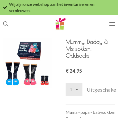
Wij zijn onze webshop aan het inventariseren en
Ga
vernieuwen.
direct
naar
de
hoofdinhoud
Mummy, Daddy &
Me sokken,
Oddsocks
€ 24,95
Uitgeschake
Mama - papa - babysokken