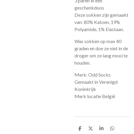
3 paren in een
geschenkdoos
Deze sokken zijn gemaakt
van: 80% Katoen, 19%
Polyamide, 1% Elastaan.
Was sokken op max 40
graden en doe ze niet in de
droger om ze lang mooi te
houden.
Merk: Odd Socks
Gemaakt in Verenigd
Koninkrijk
Merk locatie België
D
D
S
D