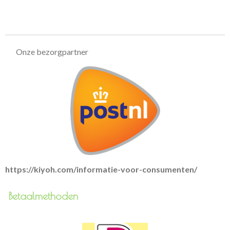
e
e
h
e
l
e
a
l
e
l
r
e
n
e
n
Onze bezorgpartner
https://kiyoh.com/informatie-voor-consumenten/
Betaalmethoden