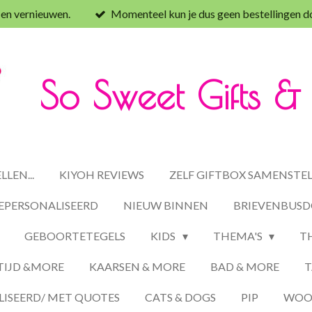
 en vernieuwen.
Momenteel kun je dus geen bestellingen d
So Sweet Gifts 
LEN...
KIYOH REVIEWS
ZELF GIFTBOX SAMENSTE
EPERSONALISEERD
NIEUW BINNEN
BRIEVENBUSD
GEBOORTETEGELS
KIDS
THEMA'S
T
TIJD &MORE
KAARSEN & MORE
BAD & MORE
T
ISEERD/ MET QUOTES
CATS & DOGS
PIP
WOON