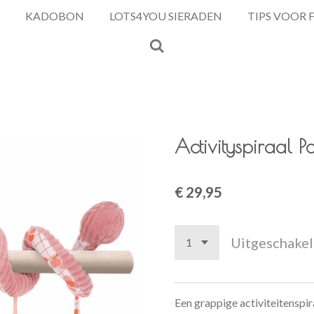
KADOBON
LOTS4YOU SIERADEN
TIPS VOOR 
Activityspiraal P
€ 29,95
Uitgeschake
Een grappige activiteitenspir