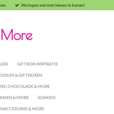
oen.
We hopen snel met nieuws te komen!
& More
LLEN
GIFTBOX INSPIRATIE
OOSJES & GIFTBOXEN
HEE, CHOCOLADE & MORE
ASSEN & MORE
SOKKEN!
ACCESOIRES & MORE