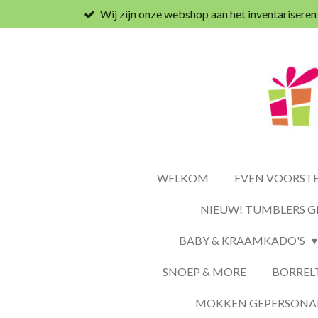
Wij zijn onze webshop aan het inventariseren
Ga
direct
naar
de
hoofdinhoud
WELKOM
EVEN VOORSTEL
NIEUW! TUMBLERS G
BABY & KRAAMKADO'S
SNOEP & MORE
BORREL
MOKKEN GEPERSONAL