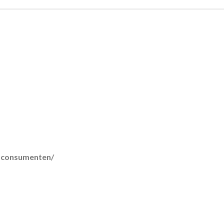
r-consumenten/
lmethoden