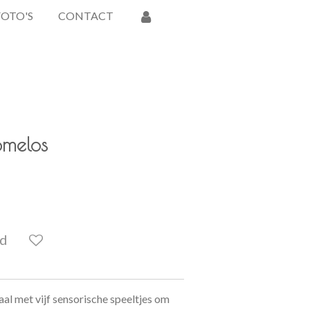
FOTO'S
CONTACT
omelos
ld
aal met vijf sensorische speeltjes om