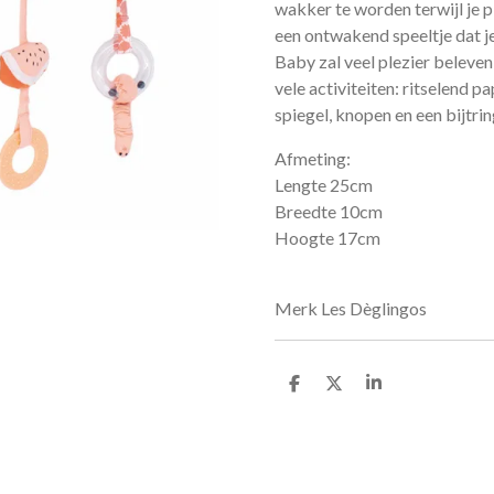
wakker te worden terwijl je pl
een ontwakend speeltje dat j
Baby zal veel plezier beleve
vele activiteiten: ritselend p
spiegel, knopen en een bijtrin
Afmeting:
Lengte 25cm
Breedte 10cm
Hoogte 17cm
Merk Les Dèglingos
D
D
S
e
e
h
l
e
a
e
l
r
n
e