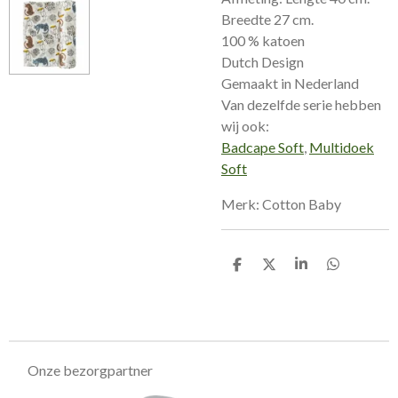
Breedte 27 cm.
100 % katoen
Dutch Design
Gemaakt in Nederland
Van dezelfde serie hebben
wij ook:
Badcape Soft
,
Multidoek
Soft
Merk: Cotton Baby
D
D
S
D
e
e
h
e
l
e
a
l
e
l
r
e
n
e
n
Onze bezorgpartner