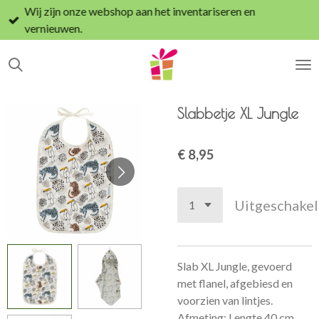
Wij zijn onze webshop aan het inventariseren en
Ga
vernieuwen.
direct
naar
de
hoofdinhoud
Slabbetje XL Jungle
€ 8,95
Uitgeschake
Slab XL Jungle, gevoerd
met flanel, afgebiesd en
voorzien van lintjes.
Afmeting: Lengte 40 cm.