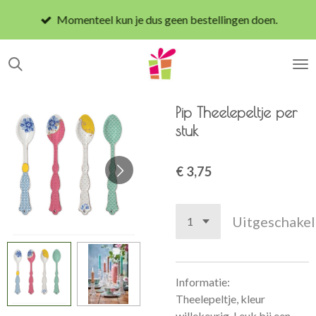
Ga
Momenteel kun je dus geen bestellingen doen.
direct
naar
de
hoofdinhoud
Pip Theelepeltje per
stuk
€ 3,75
Uitgeschake
Informatie:
Theelepeltje, kleur
willekeurig. Leuk bij een