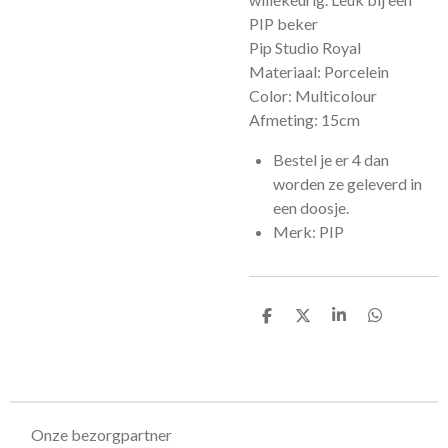
PIP beker
Pip Studio Royal
Materiaal: Porcelein
Color: Multicolour
Afmeting: 15cm
Bestel je er 4 dan
worden ze geleverd in
een doosje.
Merk: PIP
D
D
S
D
e
e
h
e
l
e
a
l
e
l
r
e
n
e
n
Onze bezorgpartner