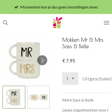
Ga
Momenteel kun je dus geen bestellingen doen.
direct
naar
de
hoofdinhoud
Mokken Mr & Mrs
Sass & Belle
€ 7,95
Uitgeschake
Merk:Sass & Belle
Leuke stapelmokken voor (