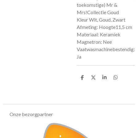
toekomstige) Mr &
Mrs!Collectie Goud
Kleur Wit, Goud, Zwart
Afmeting: Hoogte11,5 cm
Materiaal: Keramiek
Magnetron: Nee
Vaatwasmachinebestendig:
Ja
D
D
S
D
e
e
h
e
l
e
a
l
e
l
r
e
n
e
n
Onze bezorgpartner