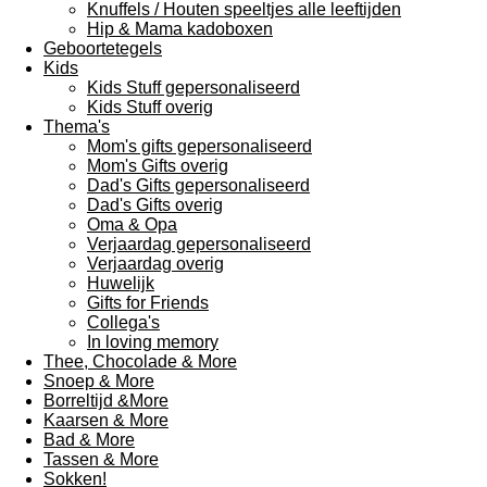
Knuffels / Houten speeltjes alle leeftijden
Hip & Mama kadoboxen
Geboortetegels
Kids
Kids Stuff gepersonaliseerd
Kids Stuff overig
Thema's
Mom's gifts gepersonaliseerd
Mom's Gifts overig
Dad's Gifts gepersonaliseerd
Dad's Gifts overig
Oma & Opa
Verjaardag gepersonaliseerd
Verjaardag overig
Huwelijk
Gifts for Friends
Collega's
In loving memory
Thee, Chocolade & More
Snoep & More
Borreltijd &More
Kaarsen & More
Bad & More
Tassen & More
Sokken!