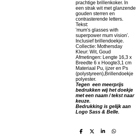
prachtige brillenkoker. In
een strak wit met glanzende
gouden sterren en
contrasterende letters.
Tekst:
'mum's glasses with
superpower mum vision'.
Inclusief brillendoekje.
Collectie: Mothersday
Kleur: Wit, Goud
Afmetingen: Lengte 16,3 x
Breedte 6 x Hoogte3,1 cm
Materiaal Pu, ijzer en Ps
(polystyreen),Brillendoekje
polyester.
Tegen een meerprijs
bedrukken wij het doekje
met een naam / tekst naar
keuze.
Bedrukking is gelijk aan
Logo Sass & Belle.
D
D
S
D