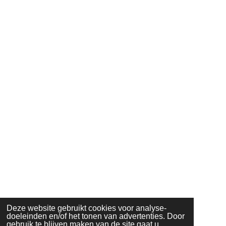
Deze website gebruikt cookies voor analyse-
doeleinden en/of het tonen van advertenties. Door
gebruik te blijven maken van de site gaat u