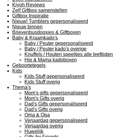
Kiyoh Reviews
Zelf Giftbox samenstellen
Giftbox Inspiratie
Nieuw! Tumblers gepersonaliseerd
Nieuw binnen
Brievenbusdoosjes & Giftboxen
Baby & Kraamkado's
Baby / Peuter gepersonaliseerd
Baby / Peuter kado's overige
Knuffels / Houten speeltjes alle leeftijden
Hip & Mama kadoboxen
Geboortetegels
Kids
Kids Stuff gepersonaliseerd
Kids Stuff overig
Thema's
Mom's gifts gepersonaliseerd
Mom's Gifts overig
Dad's Gifts gepersonaliseerd
Dad's Gifts overig
Oma & Opa
Verjaardag gepersonaliseerd
Verjaardag overig
Huwelijk
Gifts for Friends