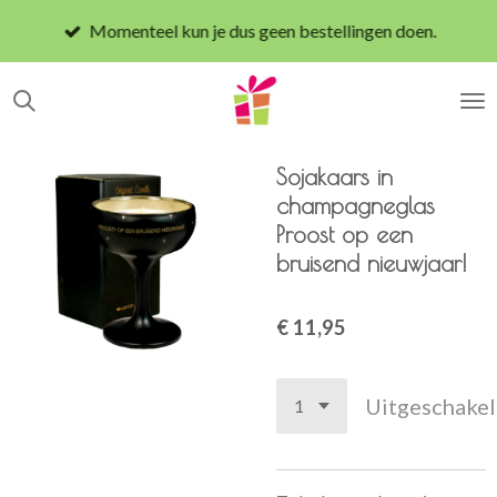
Ga
Momenteel kun je dus geen bestellingen doen.
direct
naar
de
hoofdinhoud
Sojakaars in
champagneglas
Proost op een
bruisend nieuwjaar!
€ 11,95
Uitgeschake