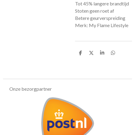
Tot 45% langere brandtijd
Stoten geen roet af
Betere geurverspreiding
Merk: My Flame Lifestyle
D
D
S
D
e
e
h
e
l
e
a
l
e
l
r
e
n
e
n
Onze bezorgpartner