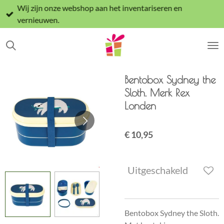
Wij zijn onze webshop aan het inventariseren en
Ga
vernieuwen.
direct
naar
de
hoofdinhoud
Bentobox Sydney the
Sloth. Merk Rex
Londen
€ 10,95
Uitgeschakeld
Bentobox Sydney the Sloth.