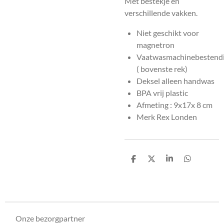
Met bestekje en
verschillende vakken.
Niet geschikt voor
magnetron
Vaatwasmachinebestend
( bovenste rek)
Deksel alleen handwas
BPA vrij plastic
Afmeting : 9x17x 8 cm
Merk Rex Londen
D
D
S
D
e
e
h
e
l
e
a
l
e
l
r
e
n
e
n
Onze bezorgpartner