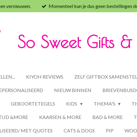
 en vernieuwen.
Momenteel kun je dus geen bestellingen d
So Sweet Gifts 
LEN...
KIYOH REVIEWS
ZELF GIFTBOX SAMENSTE
EPERSONALISEERD
NIEUW BINNEN
BRIEVENBUSD
GEBOORTETEGELS
KIDS
THEMA'S
T
TIJD &MORE
KAARSEN & MORE
BAD & MORE
T
ISEERD/ MET QUOTES
CATS & DOGS
PIP
WOON