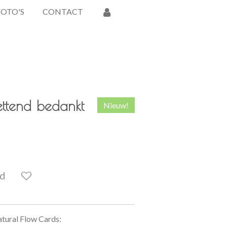
FOTO'S
CONTACT
ttend bedankt
Nieuw!
ld
tural Flow Cards: