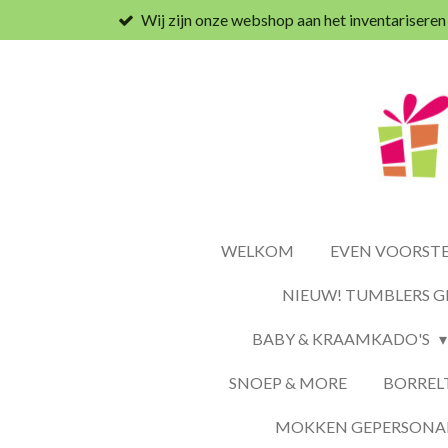
Wij zijn onze webshop aan het inventariseren
Ga
direct
naar
de
hoofdinhoud
WELKOM
EVEN VOORSTEL
NIEUW! TUMBLERS G
BABY & KRAAMKADO'S
SNOEP & MORE
BORREL
MOKKEN GEPERSONAL