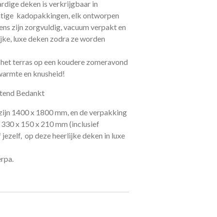
ige deken is verkrijgbaar in
chtige kadopakkingen, elk ontworpen
ens zijn zorgvuldig, vacuum verpakt en
ijke, luxe deken zodra ze worden
 het terras op een koudere zomeravond
warmte en knusheid!
ttend Bedankt
zijn 1400 x 1800 mm, en de verpakking
 330 x 150 x 210 mm (inclusief
jezelf, op deze heerlijke deken in luxe
erpa.