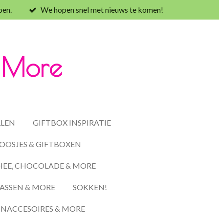
oen.
We hopen snel met nieuws te komen!
& More
LLEN
GIFTBOX INSPIRATIE
OOSJES & GIFTBOXEN
HEE, CHOCOLADE & MORE
ASSEN & MORE
SOKKEN!
ACCESOIRES & MORE