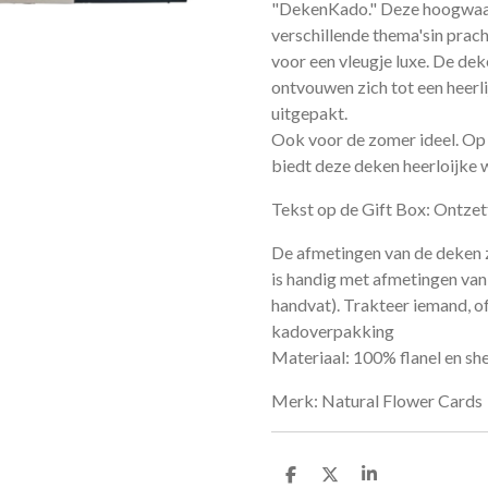
"DekenKado." Deze hoogwaard
verschillende thema'sin pra
voor een vleugje luxe. De dek
ontvouwen zich tot een heerl
uitgepakt.
Ook voor de zomer ideel. Op
biedt deze deken heerloijke 
Tekst op de Gift Box: Ontze
De afmetingen van de deken 
is handig met afmetingen van
handvat). Trakteer iemand, of 
kadoverpakking
Materiaal: 100% flanel en sh
Merk: Natural Flower Cards
D
D
S