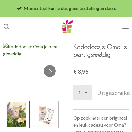
Ga
Momenteel kun je dus geen bestellingen doen.
direct
naar
de
hoofdinhoud
Kadodoosje Oma je
bent geweldig
€ 3,95
Uitgeschake
Op zoek naar een origineel
en leuk cadeau voor Oma?
Dan is dit gondeldoosjes