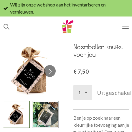
Wij zijn onze webshop aan het inventariseren en
Ga
vernieuwen.
direct
naar
de
hoofdinhoud
Bloembollen knuffel
voor jou
€ 7,50
Uitgeschake
Ben je op zoek naar een
kleurrijke toevoeging aan je
tuin of balkon? Dan is het