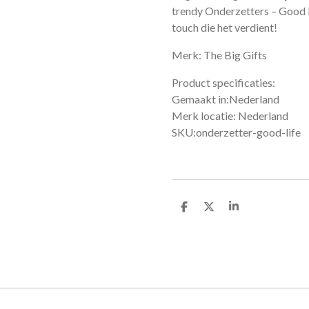
trendy Onderzetters – Good Li
touch die het verdient!
Merk: The Big Gifts
Product specificaties:
Gemaakt in:Nederland
Merk locatie: Nederland
SKU:onderzetter-good-life
D
D
S
e
e
h
l
e
a
e
l
r
n
e