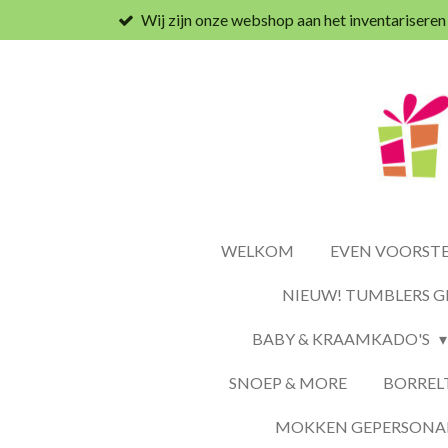
Wij zijn onze webshop aan het inventariseren
Ga
direct
naar
de
hoofdinhoud
WELKOM
EVEN VOORSTEL
NIEUW! TUMBLERS G
BABY & KRAAMKADO'S
SNOEP & MORE
BORREL
MOKKEN GEPERSONAL