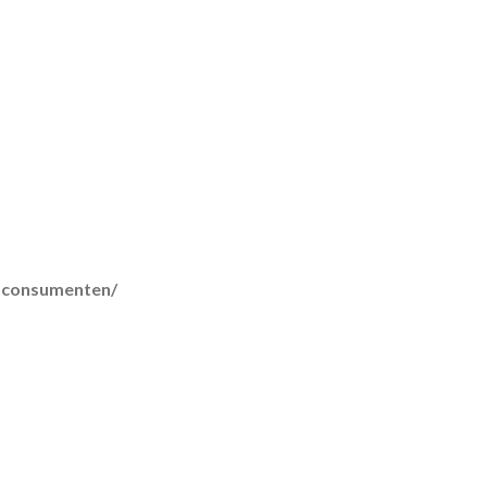
r-consumenten/
lmethoden