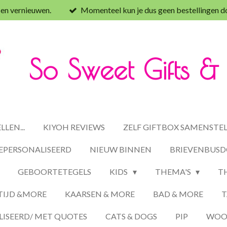
 en vernieuwen.
Momenteel kun je dus geen bestellingen d
So Sweet Gifts 
LEN...
KIYOH REVIEWS
ZELF GIFTBOX SAMENSTE
EPERSONALISEERD
NIEUW BINNEN
BRIEVENBUSD
GEBOORTETEGELS
KIDS
THEMA'S
T
TIJD &MORE
KAARSEN & MORE
BAD & MORE
T
ISEERD/ MET QUOTES
CATS & DOGS
PIP
WOON