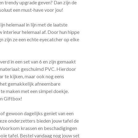
 een trendy upgrade geven? Dan zijn de
oluut een must-have voor jou!
ijn helemaal in lijn met de laatste
 interieur helemaal af. Door hun hippe
gn zijn ze een echte eyecatcher op elke
erd in een set van 6 en zijn gemaakt
t materiaal: geschuimd PVC. Hierdoor
aar te kijken, maar ook nog eens
j het gemakkelijk afneembare
n te maken met een simpel doekje.
en Giftbox!
t of gewoon dagelijks geniet van een
 deze onderzetters bieden jouw tafel de
t. Voorkom krassen en beschadigingen
oie tafel. Bestel vandaag nog jouw set