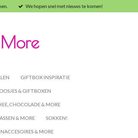
oen.
We hopen snel met nieuws te komen!
& More
LLEN
GIFTBOX INSPIRATIE
OOSJES & GIFTBOXEN
HEE, CHOCOLADE & MORE
ASSEN & MORE
SOKKEN!
ACCESOIRES & MORE