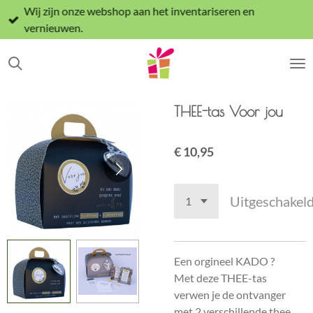
Wij zijn onze webshop aan het inventariseren en
Ga
vernieuwen.
direct
naar
de
hoofdinhoud
THEE-tas Voor jou
€ 10,95
Uitgeschakel
Een orgineel KADO ?
Met deze THEE-tas
verwen je de ontvanger
met 2 verschillende thee