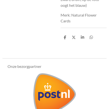
oogt het blauw)
Merk: Natural Flower
Cards
D
D
S
D
e
e
h
e
l
e
a
l
e
l
r
e
n
e
n
Onze bezorgpartner