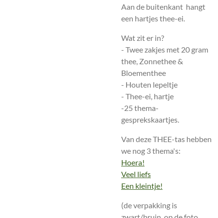
Aan de buitenkant hangt
een hartjes thee-ei.
Wat zit er in?
- Twee zakjes met 20 gram
thee, Zonnethee &
Bloementhee
- Houten lepeltje
- Thee-ei, hartje
-25 thema-
gesprekskaartjes.
Van deze THEE-tas hebben
we nog 3 thema's:
Hoera!
Veel liefs
Een kleintje!
(de verpakking is
zwart/bruin, op de foto