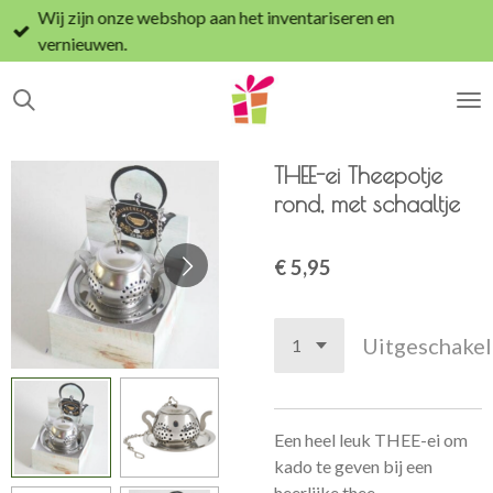
Wij zijn onze webshop aan het inventariseren en
Ga
vernieuwen.
direct
naar
de
hoofdinhoud
THEE-ei Theepotje
rond, met schaaltje
€ 5,95
Uitgeschake
Een heel leuk THEE-ei om
kado te geven bij een
heerlijke thee.