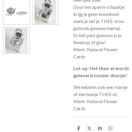
Door het aparte schaaltje
krijg je geen knoeiboel
want je zet je THEE-ei na
gebruik gewoon hierop.
En het past gewoon in je
theekop of glas!
Merk: Natural Flower
Cards
Let op: Het thee-ei wordt
geleverd zonder doosje!
We hebben ook een Hartje
of een huisje THEE-ei.
Merk: Natural Flower
Cards
D
D
S
D