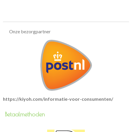
e
e
h
e
l
e
a
l
e
l
r
e
n
e
n
Onze bezorgpartner
https://kiyoh.com/informatie-voor-consumenten/
Betaalmethoden