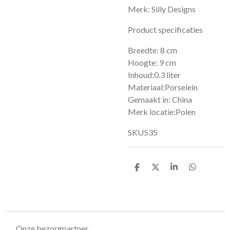
Merk: Silly Designs
Product specificaties
Breedte: 8 cm
Hoogte: 9 cm
Inhoud:0.3 liter
Materiaal:Porselein
Gemaakt in: China
Merk locatie:Polen
SKU535
D
D
S
D
e
e
h
e
l
e
a
l
e
l
r
e
n
e
n
Onze bezorgpartner