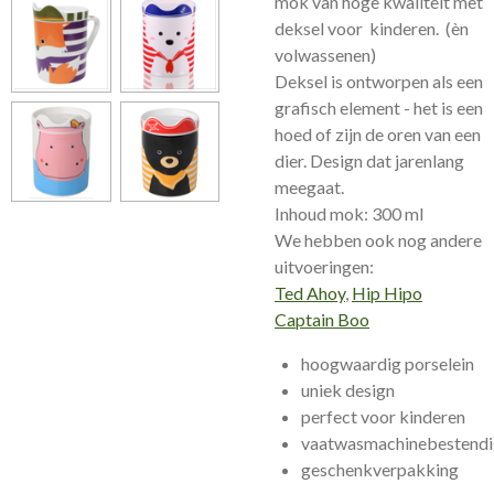
mok van hoge kwaliteit met
deksel voor kinderen. (èn
volwassenen)
Deksel is ontworpen als een
grafisch element - het is een
hoed of zijn de oren van een
dier. Design dat jarenlang
meegaat.
Inhoud mok: 300 ml
We hebben ook nog andere
uitvoeringen:
Ted Ahoy
,
Hip Hipo
Captain Boo
hoogwaardig porselein
uniek design
perfect voor kinderen
vaatwasmachinebestend
geschenkverpakking