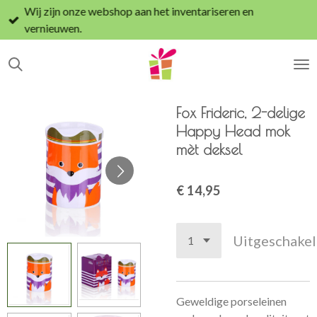
Wij zijn onze webshop aan het inventariseren en
Ga
vernieuwen.
direct
naar
de
hoofdinhoud
Fox Frideric, 2-delige
Happy Head mok
mèt deksel
€ 14,95
Uitgeschake
Geweldige porseleinen