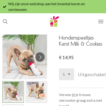
Wij zijn onze webshop aan het inventariseren en
Ga
vernieuwen.
direct
naar
de
hoofdinhoud
Hondenspeeltjes
Kerst Milk & Cookies
€ 14,95
Uitgeschake
Verwen jij je trouwe
viervoeter graag extra met
kerst?