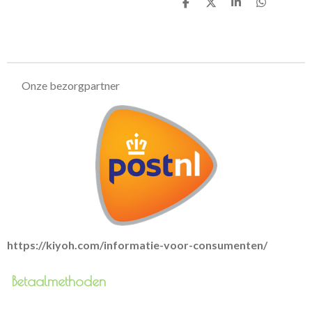
D
D
S
D
e
e
h
e
l
e
a
l
e
l
r
e
n
e
n
Onze bezorgpartner
https://kiyoh.com/informatie-voor-consumenten/
Betaalmethoden